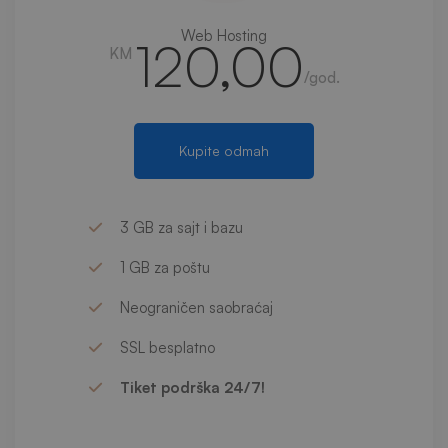
Web Hosting
120,00
KM
/god.
Kupite odmah
3 GB za sajt i bazu
1 GB za poštu
Neograničen saobraćaj
SSL besplatno
Tiket podrška 24/7!