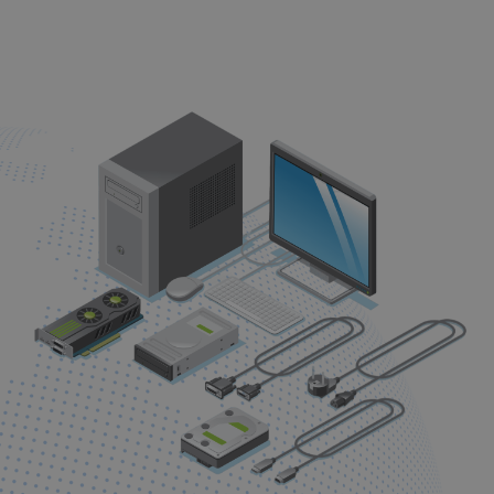
Web
i
mail
hosting