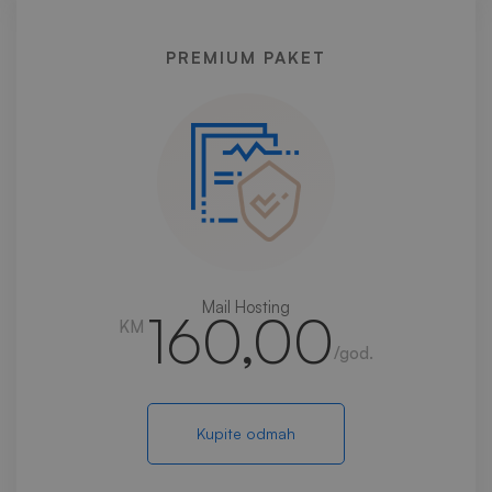
PREMIUM PAKET
Mail Hosting
160,00
KM
/god.
Kupite odmah