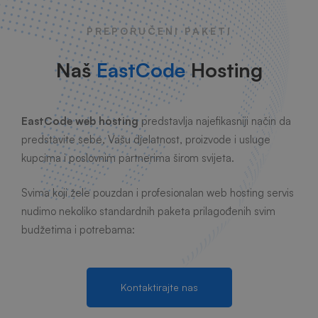
PREPORUČENI PAKETI
Naš
EastCode
Hosting
EastCode web hosting
predstavlja najefikasniji način da
predstavite sebe, Vašu djelatnost, proizvode i usluge
kupcima i poslovnim partnerima širom svijeta.
Svima koji žele pouzdan i profesionalan web hosting servis
nudimo nekoliko standardnih paketa prilagođenih svim
budžetima i potrebama:
Kontaktirajte nas