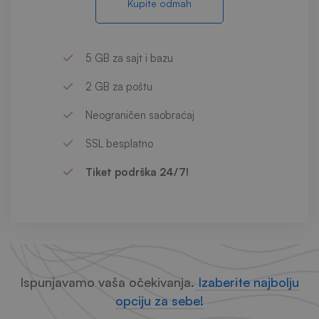
Kupite odmah
5 GB za sajt i bazu
2 GB za poštu
Neograničen saobraćaj
SSL besplatno
Tiket podrška 24/7!
Ispunjavamo vaša očekivanja.
Izaberite najbolju
opciju za sebe!