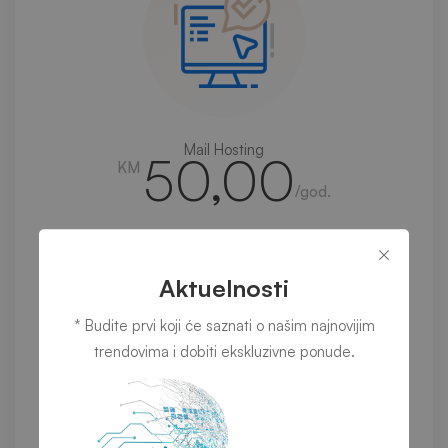
Mail Hosting
50,00
KM
/god.
Kupite odmah
Aktuelnosti
* Budite prvi koji će saznati o našim najnovijim
5 GB prostora na disku
trendovima i dobiti ekskluzivne ponude.
Neograničen broj e-mail adresa
Webmail