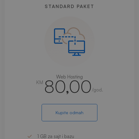
STANDARD PAKET
Web Hosting
80,00
KM
/god.
Kupite odmah
1 GB za sajt i bazu