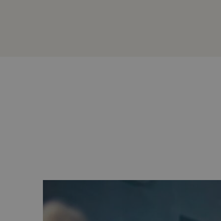
Flexible
image
slider