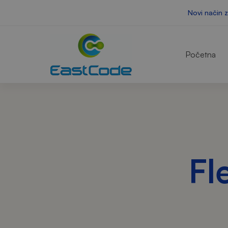
Novi način 
Početna
Fl