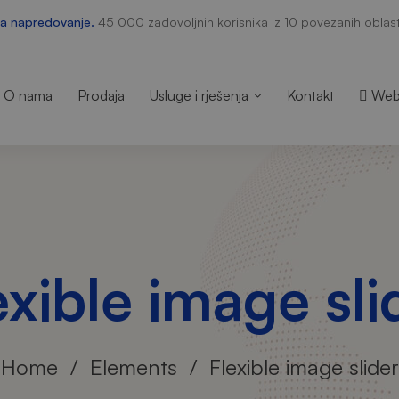
za napredovanje.
45 000 zadovoljnih korisnika iz 10 povezanih oblast
O nama
Prodaja
Usluge i rješenja
Kontakt
Web
exible image sli
Home
Elements
Flexible image slider